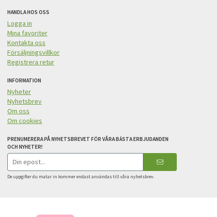
HANDLA HOS OSS
Logga in
Mina favoriter
Kontakta oss
Försäljningsvillkor
Registrera retur
INFORMATION
Nyheter
Nyhetsbrev
Om oss
Om cookies
PRENUMERERA PÅ NYHETSBREVET FÖR VÅRA BÄSTA ERBJUDANDEN
OCH NYHETER!
E-
postadress
De uppgifter du matar in kommer endast användas till våra nyhetsbrev.