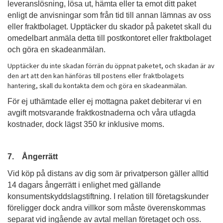
leveranslösning, lösa ut, hämta eller ta emot ditt paket
enligt de anvisningar som från tid till annan lämnas av oss
eller fraktbolaget. Upptäcker du skador på paketet skall du
omedelbart anmäla detta till postkontoret eller fraktbolaget
och göra en skadeanmälan.
Upptäcker du inte skadan förrän du öppnat paketet, och skadan är av
den art att den kan hänföras till postens eller fraktbolagets
hantering, skall du kontakta dem och göra en skadeanmälan.
För ej uthämtade eller ej mottagna paket debiterar vi en
avgift motsvarande fraktkostnaderna och våra utlagda
kostnader, dock lägst 350 kr inklusive moms.
7. Ångerrätt
Vid köp på distans av dig som är privatperson gäller alltid
14 dagars ångerrätt i enlighet med gällande
konsumentskyddslagstiftning. I relation till företagskunder
föreligger dock andra villkor som måste överenskommas
separat vid ingående av avtal mellan företaget och oss.