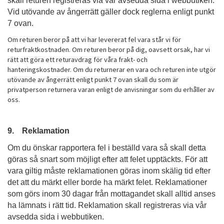
skall returen registreras via vår avsedda sida i webbutiken.
Vid utövande av ångerrätt gäller dock reglerna enligt punkt
7 ovan.
Om returen beror på att vi har levererat fel vara står vi för
returfraktkostnaden. Om returen beror på dig, oavsett orsak, har vi
rätt att göra ett returavdrag för våra frakt- och
hanteringskostnader. Om du returnerar en vara och returen inte utgör
utövande av ångerrätt enligt punkt 7 ovan skall du som är
privatperson returnera varan enligt de anvisningar som du erhåller av
oss.
9. Reklamation
Om du önskar rapportera fel i beställd vara så skall detta
göras så snart som möjligt efter att felet upptäckts. För att
vara giltig måste reklamationen göras inom skälig tid efter
det att du märkt eller borde ha märkt felet. Reklamationer
som görs inom 30 dagar från mottagandet skall alltid anses
ha lämnats i rätt tid. Reklamation skall registreras via vår
avsedda sida i webbutiken.