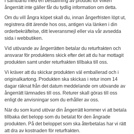
I samband med en beställning av produkt för vilken
ångerrätt inte gäller får du tydlig information om detta.
Om du vill ångra köpet skall du, innan ångerfristen löpt ut,
registrera ditt ärende hos oss, antigen via länken i din
orderbekräftelse, ditt leveransmejl eller via vår avsedda
sida i webbutiken.
Vid utövande av ångerrätten betalar du returfrakten och
ansvarar för produktens skick efter det att du har mottagit
produkten samt under returfrakten tillbaka till oss.
Vi kräver att du skickar produkten väl emballerad och i
originalkartong. Produkten ska skickas i retur inom 14
dagar räknat från det datum meddelande om utövande av
ångerrätt lämnades till oss. Returer skall göras till oss
enligt de anvisningar som du erhåller av oss.
När du som kund utövar din ångerrätt kommer vi att betala
tillbaka det belopp som du betalat för den ångrade
produkten. På det beloppet som ska återbetalas har vi rätt
att dra av kostnaden för returfrakten.