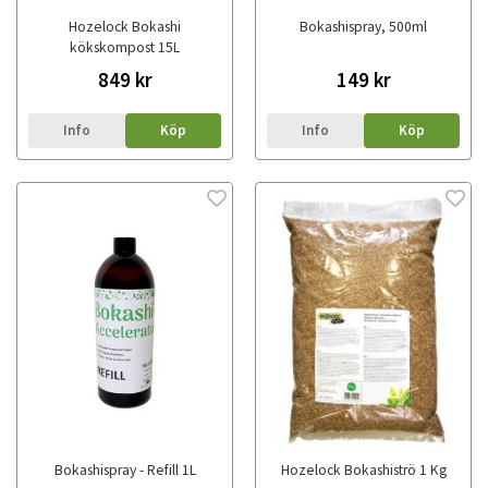
Hozelock Bokashi
Bokashispray, 500ml
kökskompost 15L
849 kr
149 kr
Info
Köp
Info
Köp
Bokashispray - Refill 1L
Hozelock Bokashiströ 1 Kg