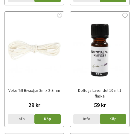
Veke Till Bivaxljus 3m x 2-3mm
Doftolja Lavendel 10 ml 1
flaska
29 kr
59 kr
Info
Köp
Info
Köp