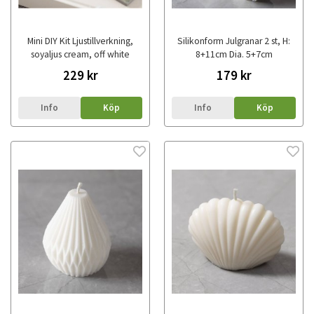
Mini DIY Kit Ljustillverkning,
Silikonform Julgranar 2 st, H:
soyaljus cream, off white
8+11cm Dia. 5+7cm
229 kr
179 kr
Info
Köp
Info
Köp