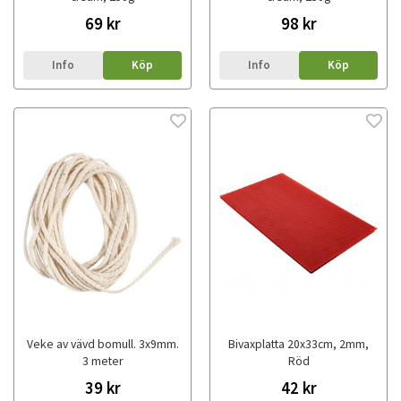
69 kr
98 kr
Info
Köp
Info
Köp
Veke av vävd bomull. 3x9mm.
Bivaxplatta 20x33cm, 2mm,
3 meter
Röd
39 kr
42 kr