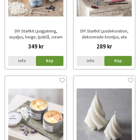
DIY Startkit Ljusgjutning,
DIY Startkit Ljusdekoration,
soyaljus, beige, ljusblå, cream
dekorerade kronljus, vita
349 kr
289 kr
Info
Köp
Info
Köp