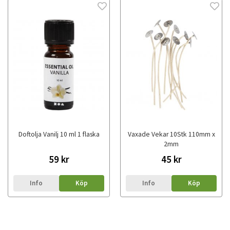
Doftolja Vanilj 10 ml 1 flaska
Vaxade Vekar 10Stk 110mm x
2mm
59 kr
45 kr
Info
Köp
Info
Köp