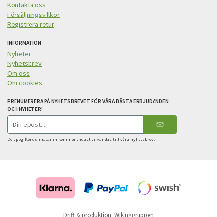
Kontakta oss
Försäljningsvillkor
Registrera retur
INFORMATION
Nyheter
Nyhetsbrev
Om oss
Om cookies
PRENUMERERA PÅ NYHETSBREVET FÖR VÅRA BÄSTA ERBJUDANDEN
OCH NYHETER!
E-
postadress
De uppgifter du matar in kommer endast användas till våra nyhetsbrev.
Drift & produktion:
Wikinggruppen