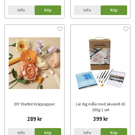
Info
Köp
Info
Köp
DIY Startkit Kräppapper
Lär dig måla med akvarell A5
200g 1 set
289 kr
399 kr
Info
Köp
Info
Köp