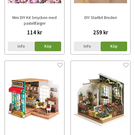
Mini DIY Kit Smycken med
DIY Startkit Broderi
pastellfärger
114 kr
259 kr
Info
Köp
Info
Köp