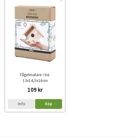
Fågelmatare i trä.
13x14,5x16cm
109 kr
Info
Köp