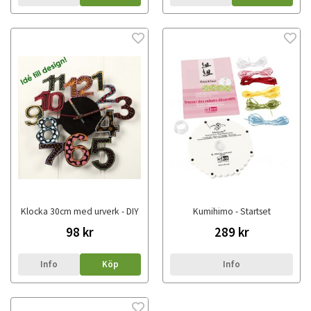
Klocka 30cm med urverk - DIY
Kumihimo - Startset
98 kr
289 kr
Info
Köp
Info