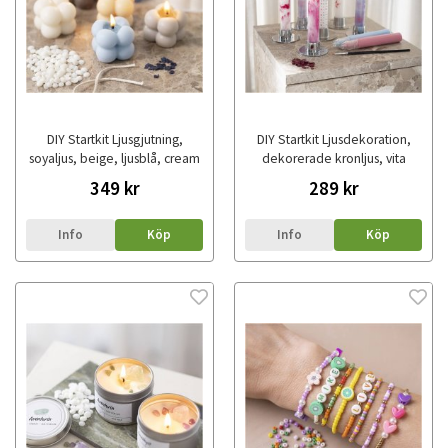
DIY Startkit Ljusgjutning,
DIY Startkit Ljusdekoration,
soyaljus, beige, ljusblå, cream
dekorerade kronljus, vita
349 kr
289 kr
Info
Köp
Info
Köp