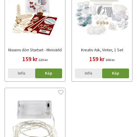
Nissens dörr Startset - Minivärld
Kreativ Ask, Vinter, 1 Set
159 kr
159 kr
229 kr
198 kr
Info
Köp
Info
Köp