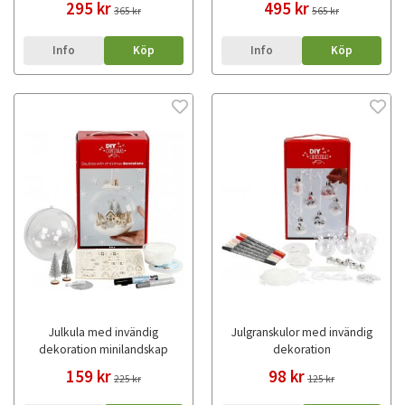
295 kr
495 kr
365 kr
565 kr
Info
Köp
Info
Köp
Julkula med invändig
Julgranskulor med invändig
dekoration minilandskap
dekoration
159 kr
98 kr
225 kr
125 kr