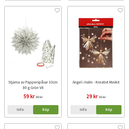
Stjärna av Papperspåsar 33cm
Ängel i Halm - Kreativt Minikit
80 g Grön Vit
59 kr
29 kr
69 kr
35 kr
Info
Köp
Info
Köp