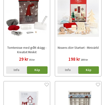
Tomtenisse med grått skägg -
Nissens dörr Startset - Minivärld
Kreativt Minikit
29 kr
198 kr
35 kr
289 kr
Info
Köp
Info
Köp