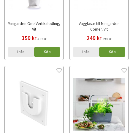
Minigarden One Vertikalodling,
Väggfäste till Minigarden
Vit
Corner, Vit
359 kr
249 kr
419 kr
298 kr
Info
Köp
Info
Köp