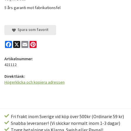
5 års garanti mot fabrikationsfel
Spara som favorit
Facebook
X
Email
Pinterest
Artikelnummer:
421112
Direktlänk:
Högerklicka och kopiera adressen
Fri frakt inom Sverige vid köp över 500kr (Ordinarie 59 kr)
Snabba leveranser! (Vi skickar normalt inom 1-3 dagar)
Trygg betalning via Klarna, Swish eller Paypal!