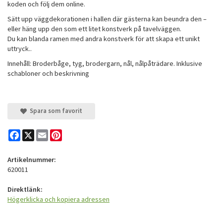
koden och följ dem online.
Sätt upp väggdekorationen i hallen där gästerna kan beundra den –
eller häng upp den som ett litet konstverk på tavelväggen.
Du kan blanda ramen med andra konstverk för att skapa ett unikt
uttryck..
Innehåll: Broderbåge, tyg, brodergarn, nål, nålpåträdare. Inklusive
schabloner och beskrivning
Spara som favorit
Facebook
X
Email
Pinterest
Artikelnummer:
620011
Direktlänk:
Högerklicka och kopiera adressen