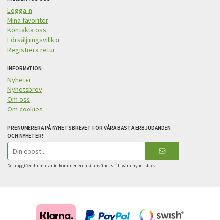
Logga in
Mina favoriter
Kontakta oss
Försäljningsvillkor
Registrera retur
INFORMATION
Nyheter
Nyhetsbrev
Om oss
Om cookies
PRENUMERERA PÅ NYHETSBREVET FÖR VÅRA BÄSTA ERBJUDANDEN
OCH NYHETER!
E-
postadress
De uppgifter du matar in kommer endast användas till våra nyhetsbrev.