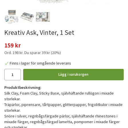
Kreativ Ask, Vinter, 1 Set
159 kr
Ord.
198 kr
. Du sparar
39 kr
(
20
%)
Finns i lager för omgående leverans
Lägg i varukorgen
Produktbeskrivning:
Silk Clay, Foam Clay, Sticky Base, självhäftande rullögon i mixade
storlekar.
Träpärlor, piprensare, tårtpapper, glitterpapper, frigolitkulor i mixade
storlekar.
Snöre i silver, regnbågsfärgade pärlor, självhäftande rhinestones i
mixade färger, regnbågsfärgad lametta, pompomer i mixade färger
och storlekar.