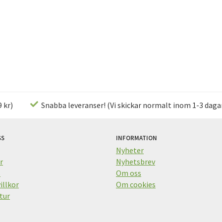
 kr)
Snabba leveranser! (Vi skickar normalt inom 1-3 daga
SS
INFORMATION
Nyheter
r
Nyhetsbrev
s
Om oss
illkor
Om cookies
tur