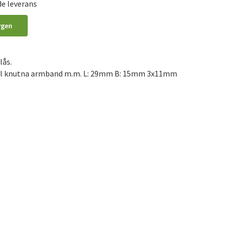
de leverans
rgen
lås.
 till knutna armband m.m. L: 29mm B: 15mm 3x11mm