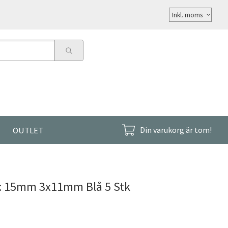
Välj
moms
OUTLET
Din varukorg är tom!
B: 15mm 3x11mm Blå 5 Stk