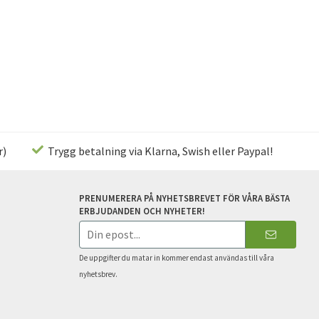
r)
Trygg betalning via Klarna, Swish eller Paypal!
PRENUMERERA PÅ NYHETSBREVET FÖR VÅRA BÄSTA
ERBJUDANDEN OCH NYHETER!
E-
postadress
De uppgifter du matar in kommer endast användas till våra
nyhetsbrev.