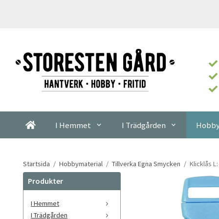
I Hemmet
I Trädgården
Hobby
Startsida
/
Hobbymaterial
/
Tillverka Egna Smycken
/
Klicklås 
Produkter
I Hemmet
I Trädgården