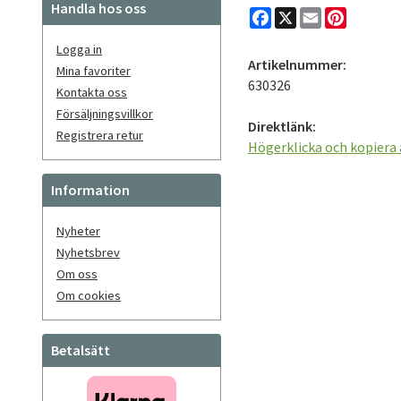
Handla hos oss
Facebook
X
Email
Pinteres
Logga in
Artikelnummer:
Mina favoriter
630326
Kontakta oss
Försäljningsvillkor
Direktlänk:
Registrera retur
Högerklicka och kopiera
Information
Nyheter
Nyhetsbrev
Om oss
Om cookies
Betalsätt