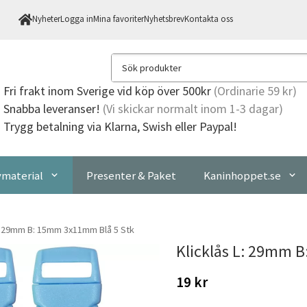
Nyheter
Logga in
Mina favoriter
Nyhetsbrev
Kontakta oss
Fri frakt
inom Sverige vid köp över 500kr
(Ordinarie 59 kr)
Snabba leveranser!
(Vi skickar normalt inom 1-3 dagar)
Trygg betalning via Klarna, Swish eller Paypal!
material
Presenter & Paket
Kaninhoppet.se
L: 29mm B: 15mm 3x11mm Blå 5 Stk
Klicklås L: 29mm 
19 kr