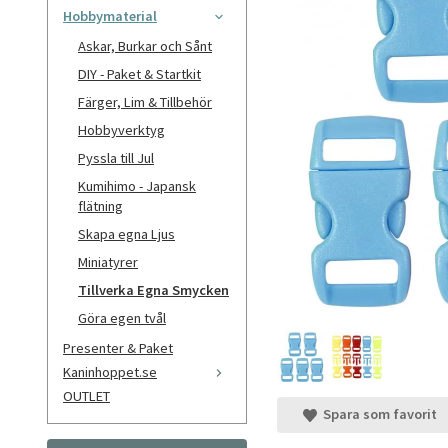
Hobbymaterial
Askar, Burkar och Sånt
DIY - Paket & Startkit
Färger, Lim & Tillbehör
Hobbyverktyg
Pyssla till Jul
Kumihimo - Japansk
flätning
Skapa egna Ljus
Miniatyrer
Tillverka Egna Smycken
Göra egen tvål
Presenter & Paket
Kaninhoppet.se
OUTLET
Spara som favorit