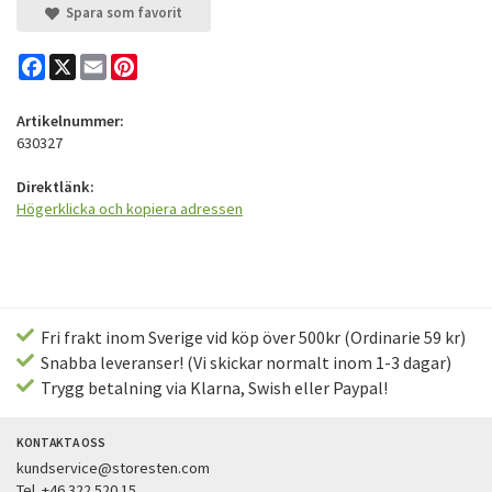
Spara som favorit
Facebook
X
Email
Pinterest
Artikelnummer:
630327
Direktlänk:
Högerklicka och kopiera adressen
Fri frakt inom Sverige vid köp över 500kr (Ordinarie 59 kr)
Snabba leveranser! (Vi skickar normalt inom 1-3 dagar)
Trygg betalning via Klarna, Swish eller Paypal!
KONTAKTA OSS
kundservice@storesten.com
Tel. +46 322 520 15