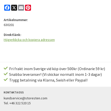
Facebook
X
Email
Pinterest
Artikelnummer:
630201
Direktlänk:
Högerklicka och kopiera adressen
Fri frakt inom Sverige vid köp över 500kr (Ordinarie 59 kr)
Snabba leveranser! (Vi skickar normalt inom 1-3 dagar)
Trygg betalning via Klarna, Swish eller Paypal!
KONTAKTA OSS
kundservice@storesten.com
Tel. +46 322 520 15