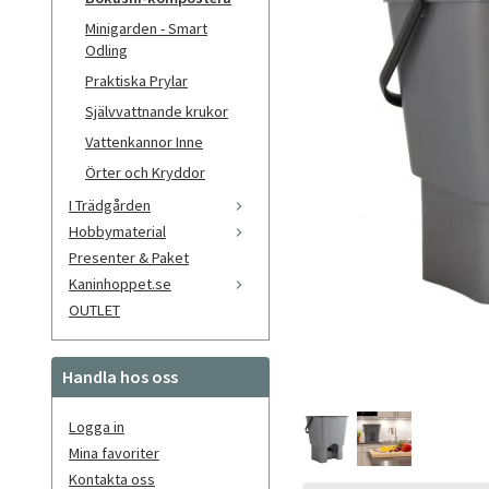
Minigarden - Smart
Odling
Praktiska Prylar
Självvattnande krukor
Vattenkannor Inne
Örter och Kryddor
I Trädgården
Hobbymaterial
Presenter & Paket
Kaninhoppet.se
OUTLET
Handla hos oss
Logga in
Mina favoriter
Kontakta oss