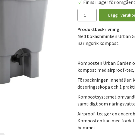
Finns i lager för omgåen
Lägg i varuko
Produktbeskrivning:
Med bokashihinken Urban Ga
näringsrik kompost.
Komposten Urban Garden omv
kompost med airproof-tec, s
Förpackningen innehåller: 
doseringsskopa och 1 praktis
Kompostsystemet omvandlar
samtidigt som näringsvatte
Airproof-tec ger en anaer
Komposten kan med fördel pl
hemmet.