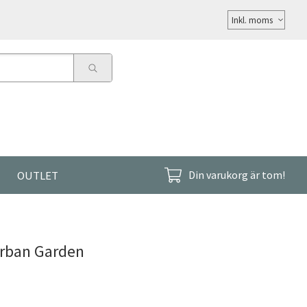
Välj
moms
OUTLET
Din varukorg är tom!
rban Garden