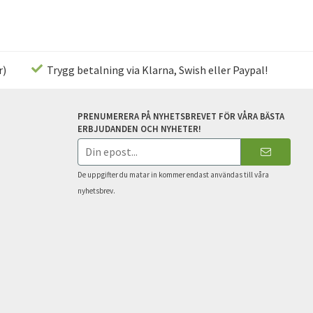
r)
Trygg betalning via Klarna, Swish eller Paypal!
PRENUMERERA PÅ NYHETSBREVET FÖR VÅRA BÄSTA
ERBJUDANDEN OCH NYHETER!
E-
postadress
De uppgifter du matar in kommer endast användas till våra
nyhetsbrev.