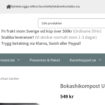
Nyheter
Logga in
Mina favoriter
Nyhetsbrev
Kontakta oss
Fri frakt
inom Sverige vid köp över 500kr
(Ordinarie 59 kr)
Snabba leveranser!
(Vi skickar normalt inom 1-3 dagar)
Trygg betalning via Klarna, Swish eller Paypal!
material
Presenter & Paket
Kaninhoppet.se
Urban Garden
Bokashikompost U
549 kr