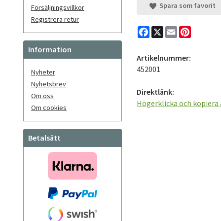
Spara som favorit
Försäljningsvillkor
Registrera retur
Facebook
X
Email
Pinteres
Information
Artikelnummer:
452001
Nyheter
Nyhetsbrev
Direktlänk:
Om oss
Högerklicka och kopiera
Om cookies
Betalsätt