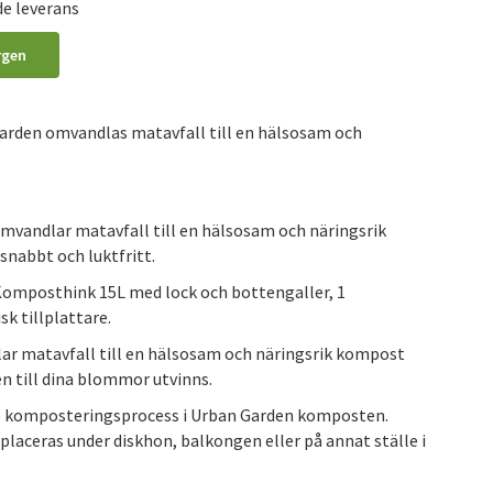
de leverans
rgen
rden omvandlas matavfall till en hälsosam och
andlar matavfall till en hälsosam och näringsrik
nabbt och luktfritt.
Komposthink 15L med lock och bottengaller, 1
k tillplattare.
 matavfall till en hälsosam och näringsrik kompost
n till dina blommor utvinns.
ob komposteringsprocess i Urban Garden komposten.
aceras under diskhon, balkongen eller på annat ställe i