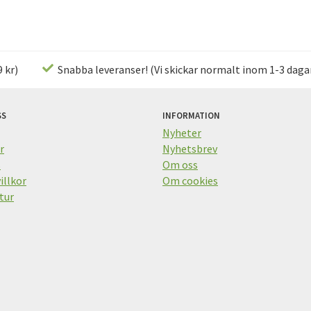
 kr)
Snabba leveranser! (Vi skickar normalt inom 1-3 daga
SS
INFORMATION
Nyheter
r
Nyhetsbrev
s
Om oss
illkor
Om cookies
tur