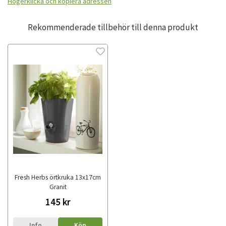
Högerklicka och kopiera adressen
Rekommenderade tillbehör till denna produkt
Fresh Herbs örtkruka 13x17cm
Granit
145 kr
Info
Köp