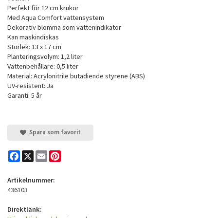
Perfekt för 12 cm krukor
Med Aqua Comfort vattensystem
Dekorativ blomma som vattenindikator
Kan maskindiskas
Storlek: 13 x 17 cm
Planteringsvolym: 1,2 liter
Vattenbehållare: 0,5 liter
Material: Acrylonitrile butadiende styrene (ABS)
UV-resistent: Ja
Garanti: 5 år
Spara som favorit
Facebook
X
Email
Pinterest
Artikelnummer:
436103
Direktlänk: