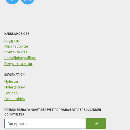
HANDLA HOS OSS
Logga in
Mina favoriter
Kontakta oss
Försäljningsvillkor
Registrera retur
INFORMATION
Nyheter
Nyhetsbrev
Om oss
Om cookies
PRENUMERERA PÅ NYHETSBREVET FÖR VÅRA BÄSTA ERBJUDANDEN
OCH NYHETER!
E-
postadress