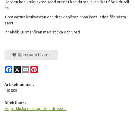
i jorden hos krukväxten. Med vredet kan du ställa in vilket flöde du vill
ha.
Tips! Vattna krukväxten och dränk snöret innan installation för bästa
start.
Innehåll: 10 st snören med sticka och vred
Spara som favorit
Facebook
X
Email
Pinterest
Artikelnummer:
461009
Direktlänk:
Högerklicka och kopiera adressen