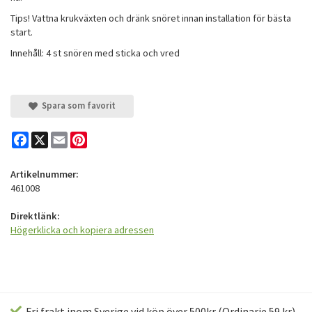
Tips! Vattna krukväxten och dränk snöret innan installation för bästa
start.
Innehåll: 4 st snören med sticka och vred
Spara som favorit
Facebook
X
Email
Pinterest
Artikelnummer:
461008
Direktlänk:
Högerklicka och kopiera adressen
Fri frakt inom Sverige vid köp över 500kr (Ordinarie 59 kr)