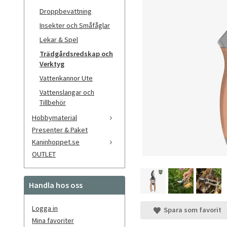
Droppbevattning
Insekter och Småfåglar
Lekar & Spel
Trädgårdsredskap och
Verktyg
Vattenkannor Ute
Vattenslangar och
Tillbehör
Hobbymaterial
Presenter & Paket
Kaninhoppet.se
OUTLET
Handla hos oss
Logga in
Spara som favorit
Mina favoriter