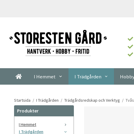
I Hemmet
I Trädgården
Hobby
Startsida
/
I Trädgården
/
Trädgårdsredskap och Verktyg
/
Tvås
Produkter
I Hemmet
I Trädgården