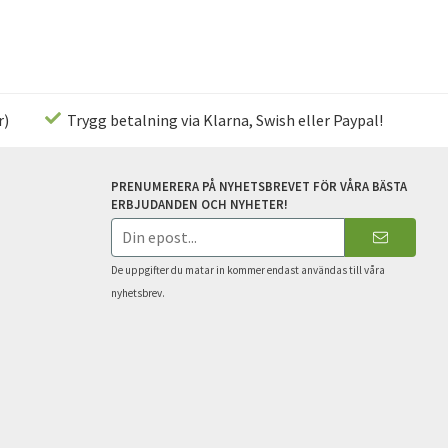
r)
Trygg betalning via Klarna, Swish eller Paypal!
PRENUMERERA PÅ NYHETSBREVET FÖR VÅRA BÄSTA
ERBJUDANDEN OCH NYHETER!
E-
postadress
De uppgifter du matar in kommer endast användas till våra
nyhetsbrev.