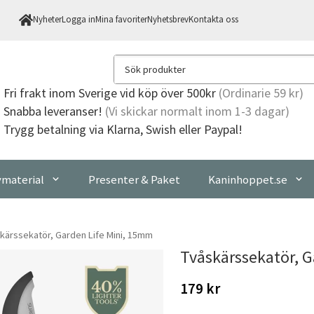
Nyheter
Logga in
Mina favoriter
Nyhetsbrev
Kontakta oss
Fri frakt
inom Sverige vid köp över 500kr
(Ordinarie 59 kr)
Snabba leveranser!
(Vi skickar normalt inom 1-3 dagar)
Trygg betalning via Klarna, Swish eller Paypal!
material
Presenter & Paket
Kaninhoppet.se
kärssekatör, Garden Life Mini, 15mm
Tvåskärssekatör, G
179 kr