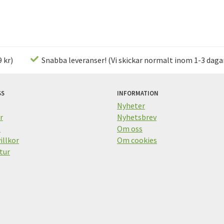
 kr)
Snabba leveranser! (Vi skickar normalt inom 1-3 daga
SS
INFORMATION
Nyheter
r
Nyhetsbrev
s
Om oss
illkor
Om cookies
tur