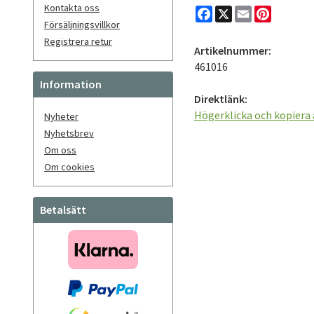
Kontakta oss
Facebook
X
Email
Pinteres
Försäljningsvillkor
Registrera retur
Artikelnummer:
461016
Information
Direktlänk:
Högerklicka och kopiera
Nyheter
Nyhetsbrev
Om oss
Om cookies
Betalsätt