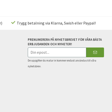
r)
Trygg betalning via Klarna, Swish eller Paypal!
PRENUMERERA PÅ NYHETSBREVET FÖR VÅRA BÄSTA
ERBJUDANDEN OCH NYHETER!
E-
postadress
De uppgifter du matar in kommer endast användas till våra
nyhetsbrev.