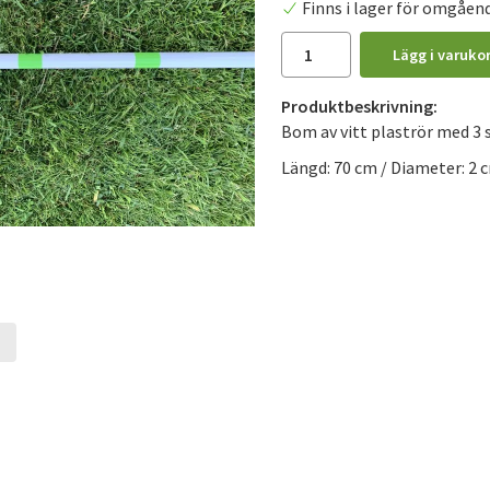
Finns i lager för omgåen
Lägg i varuko
Produktbeskrivning:
Bom av vitt plaströr med 3 s
Längd: 70 cm / Diameter: 2 
t