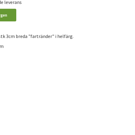
de leverans
rgen
tk 3cm breda "fartränder" i helfärg.
cm