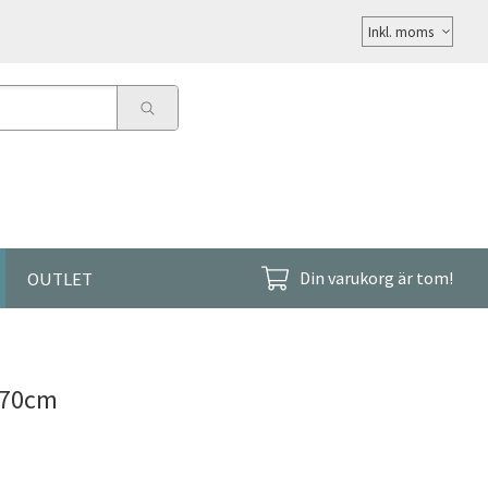
Välj
moms
OUTLET
Din varukorg är tom!
 70cm