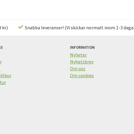
 kr)
Snabba leveranser! (Vi skickar normalt inom 1-3 daga
SS
INFORMATION
Nyheter
r
Nyhetsbrev
s
Om oss
illkor
Om cookies
tur