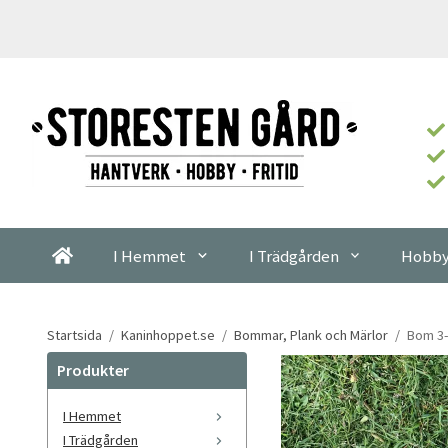
I Hemmet
I Trädgården
Hobby
Startsida
/
Kaninhoppet.se
/
Bommar, Plank och Märlor
/
Bom 3-
Produkter
I Hemmet
I Trädgården