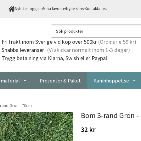
Nyheter
Logga in
Mina favoriter
Nyhetsbrev
Kontakta oss
Fri frakt
inom Sverige vid köp över 500kr
(Ordinarie 59 kr)
Snabba leveranser!
(Vi skickar normalt inom 1-3 dagar)
Trygg betalning via Klarna, Swish eller Paypal!
material
Presenter & Paket
Kaninhoppet.se
rand Grön - 70cm
Bom 3-rand Grön -
32 kr