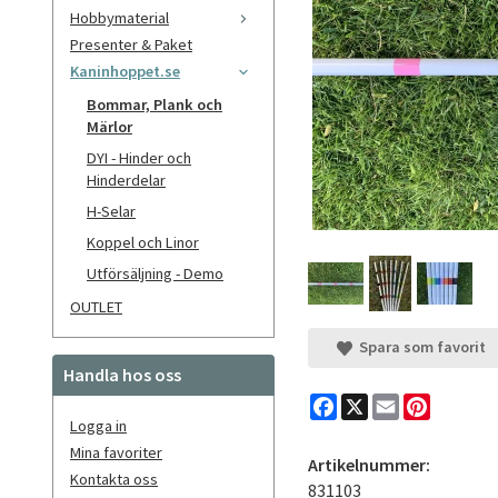
Hobbymaterial
Presenter & Paket
Kaninhoppet.se
Bommar, Plank och
Märlor
DYI - Hinder och
Hinderdelar
H-Selar
Koppel och Linor
Utförsäljning - Demo
OUTLET
Spara som favorit
Handla hos oss
Facebook
X
Email
Pinteres
Logga in
Mina favoriter
Artikelnummer:
Kontakta oss
831103