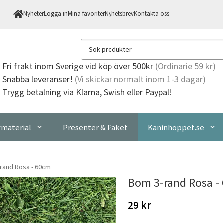
Nyheter
Logga in
Mina favoriter
Nyhetsbrev
Kontakta oss
Fri frakt
inom Sverige vid köp över 500kr
(Ordinarie 59 kr)
Snabba leveranser!
(Vi skickar normalt inom 1-3 dagar)
Trygg betalning via Klarna, Swish eller Paypal!
material
Presenter & Paket
Kaninhoppet.se
rand Rosa - 60cm
Bom 3-rand Rosa -
29 kr