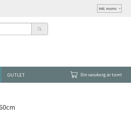
Välj
moms
OUTLET
Din varukorg är tom!
 60cm