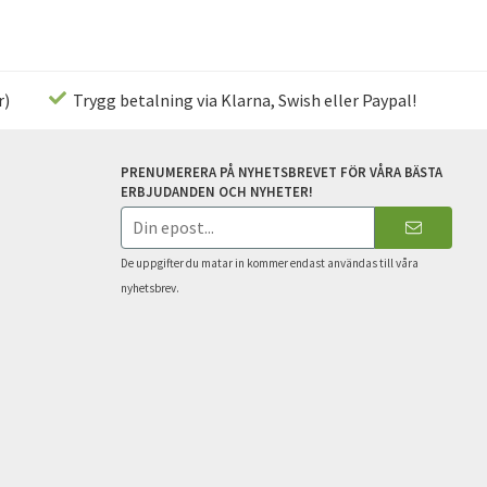
r)
Trygg betalning via Klarna, Swish eller Paypal!
PRENUMERERA PÅ NYHETSBREVET FÖR VÅRA BÄSTA
ERBJUDANDEN OCH NYHETER!
E-
postadress
De uppgifter du matar in kommer endast användas till våra
nyhetsbrev.