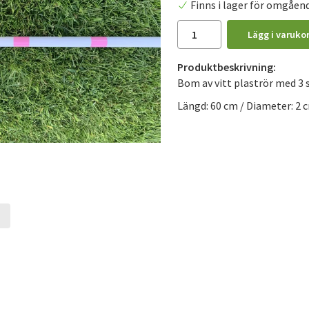
Finns i lager för omgåen
Lägg i varuko
Produktbeskrivning:
Bom av vitt plaströr med 3 s
Längd: 60 cm / Diameter: 2 
t