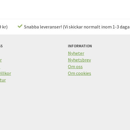
 kr)
Snabba leveranser! (Vi skickar normalt inom 1-3 daga
SS
INFORMATION
Nyheter
r
Nyhetsbrev
s
Om oss
illkor
Om cookies
tur