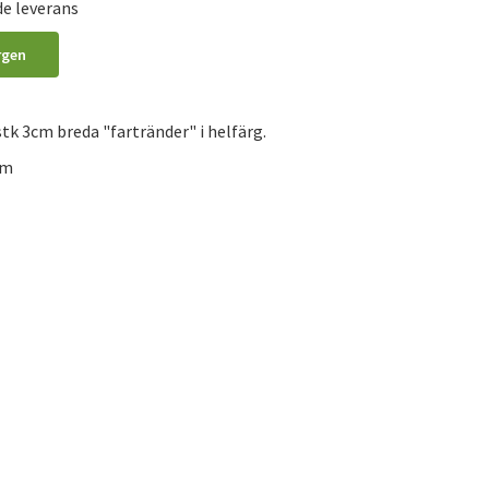
de leverans
rgen
tk 3cm breda "fartränder" i helfärg.
cm