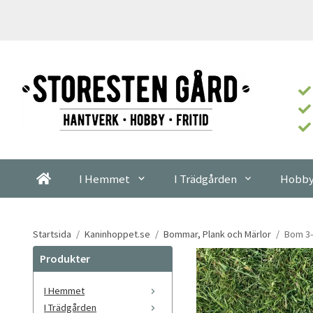
I Hemmet
I Trädgården
Hobby
Startsida
/
Kaninhoppet.se
/
Bommar, Plank och Märlor
/
Bom 3-
Produkter
I Hemmet
I Trädgården