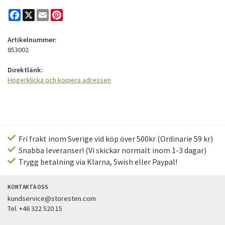
Facebook
X
Email
Pinterest
Artikelnummer:
853002
Direktlänk:
Högerklicka och kopiera adressen
Fri frakt inom Sverige vid köp över 500kr (Ordinarie 59 kr)
Snabba leveranser! (Vi skickar normalt inom 1-3 dagar)
Trygg betalning via Klarna, Swish eller Paypal!
KONTAKTA OSS
kundservice@storesten.com
Tel. +46 322 520 15