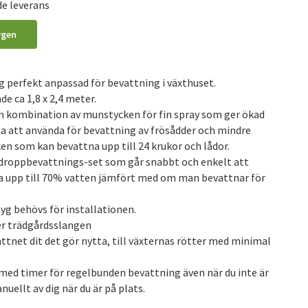
de leverans
rgen
 perfekt anpassad för bevattning i växthuset.
e ca 1,8 x 2,4 meter.
n kombination av munstycken för fin spray som ger ökad
ga att använda för bevattning av frösådder och mindre
n som kan bevattna upp till 24 krukor och lådor.
droppbevattnings-set som går snabbt och enkelt att
a upp till 70% vatten jämfört med om man bevattnar för
tyg behövs för installationen.
ler trädgårdsslangen
tnet dit det gör nytta, till växternas rötter med minimal
ed timer för regelbunden bevattning även när du inte är
ellt av dig när du är på plats.