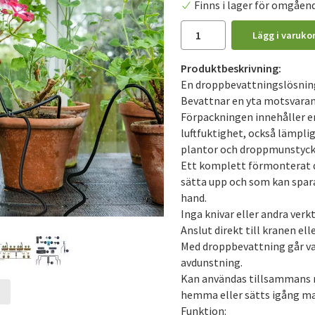
Finns i lager för omgåen
Lägg i varuko
Produktbeskrivning:
En droppbevattningslösning
Bevattnar en yta motsvarand
Förpackningen innehåller e
luftfuktighet, också lämpli
plantor och droppmunstycke
Ett komplett förmonterat 
sätta upp och som kan spar
hand.
Inga knivar eller andra verk
Anslut direkt till kranen el
Med droppbevattning går vat
avdunstning.
Kan användas tillsammans m
hemma eller sätts igång manu
Funktion: