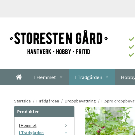
I Hemmet
I Trädgården
Hobby
Startsida
/
I Trädgården
/
Droppbevattning
/
Flopro droppbevat
Produkter
I Hemmet
I Trädgården