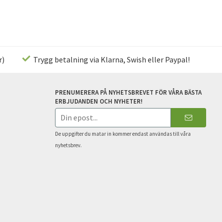
r)
Trygg betalning via Klarna, Swish eller Paypal!
PRENUMERERA PÅ NYHETSBREVET FÖR VÅRA BÄSTA
ERBJUDANDEN OCH NYHETER!
E-
postadress
De uppgifter du matar in kommer endast användas till våra
nyhetsbrev.