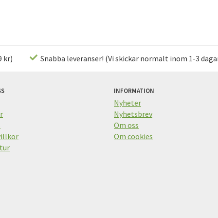
 kr)
Snabba leveranser! (Vi skickar normalt inom 1-3 daga
SS
INFORMATION
Nyheter
r
Nyhetsbrev
s
Om oss
illkor
Om cookies
tur