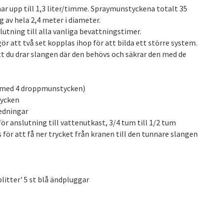
 upp till 1,3 liter/timme. Spraymunstyckena totalt 35
 av hela 2,4 meter i diameter.
utning till alla vanliga bevattningstimer.
r att två set kopplas ihop för att bilda ett större system.
t du drar slangen där den behövs och säkrar den med de
 med 4 droppmunstycken)
tycken
ledningar
för anslutning till vattenutkast, 3/4 tum till 1/2 tum
 för att få ner trycket från kranen till den tunnare slangen
litter' 5 st blå ändpluggar