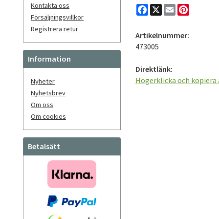
Kontakta oss
Facebook
X
Email
Pinteres
Försäljningsvillkor
Registrera retur
Artikelnummer:
473005
Information
Direktlänk:
Högerklicka och kopiera
Nyheter
Nyhetsbrev
Om oss
Om cookies
Betalsätt