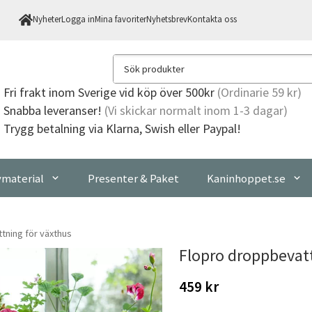
Nyheter
Logga in
Mina favoriter
Nyhetsbrev
Kontakta oss
Fri frakt
inom Sverige vid köp över 500kr
(Ordinarie 59 kr)
Snabba leveranser!
(Vi skickar normalt inom 1-3 dagar)
Trygg betalning via Klarna, Swish eller Paypal!
material
Presenter & Paket
Kaninhoppet.se
tning för växthus
Flopro droppbevatt
459 kr