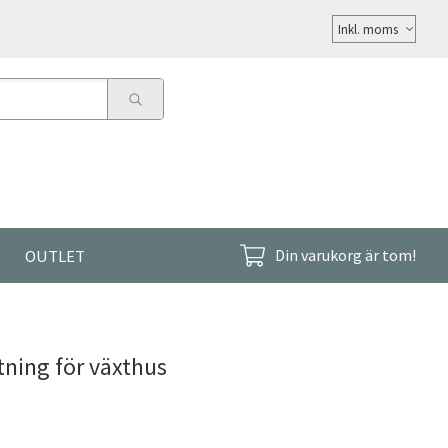
Välj
moms
OUTLET
Din varukorg är tom!
ning för växthus