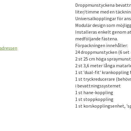
t
Droppmunstyckena bevattnar
liter/timme med en täckning
Universalkopplingar för ansl
Modulär design som möjliggö
Installeras enkelt genom at
medföljande fästena.
Förpackningen innehåller:
 adressen
24 droppmunstycken (6 set
2 st 25 cm höga spraymuns
2 st 3,6 meter långa matar
1 st 'dual-fit' krankoppling 
1 st tryckreducerare (behövs
i bevattningssystemet
1 st hane-koppling
1 st stoppkoppling
1 st korskopplingsenhet, 'sp