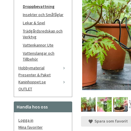
Droppbevattning
Insekter och Småfåglar
Lekar & Spel
Trädgårdsredskap och
Verktyg
Vattenkannor Ute
Vattenslangar och
Tillbehör
Hobbymaterial
Presenter & Paket
Kaninhoppet.se
OUTLET
Handla hos oss
Logga in
Spara som favorit
Mina favoriter