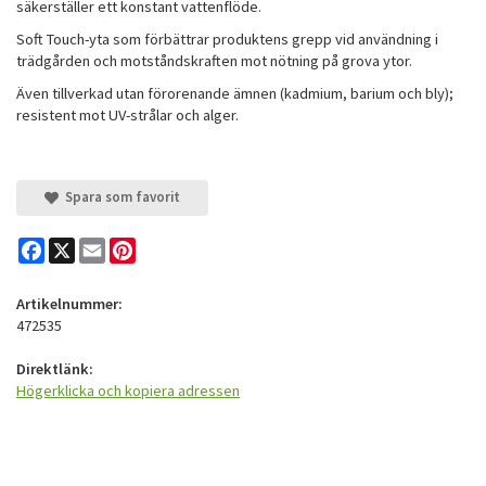
säkerställer ett konstant vattenflöde.
Soft Touch-yta som förbättrar produktens grepp vid användning i
trädgården och motståndskraften mot nötning på grova ytor.
Även tillverkad utan förorenande ämnen (kadmium, barium och bly);
resistent mot UV-strålar och alger.
Spara som favorit
Facebook
X
Email
Pinterest
Artikelnummer:
472535
Direktlänk:
Högerklicka och kopiera adressen