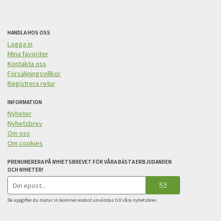
HANDLA HOS OSS
Logga in
Mina favoriter
Kontakta oss
Försäljningsvillkor
Registrera retur
INFORMATION
Nyheter
Nyhetsbrev
Om oss
Om cookies
PRENUMERERA PÅ NYHETSBREVET FÖR VÅRA BÄSTA ERBJUDANDEN
OCH NYHETER!
E-
postadress
De uppgifter du matar in kommer endast användas till våra nyhetsbrev.