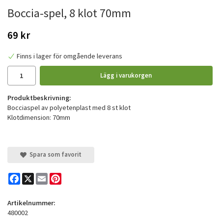
Boccia-spel, 8 klot 70mm
69 kr
Finns i lager för omgående leverans
Lägg i varukorgen
Produktbeskrivning:
Bocciaspel av polyetenplast med 8 st klot
Klotdimension: 70mm
Spara som favorit
Facebook
X
Email
Pinterest
Artikelnummer:
480002