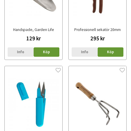
Handspade, Garden Life
Professionell sekatör 20mm
129 kr
295 kr
Info
Köp
Info
Köp