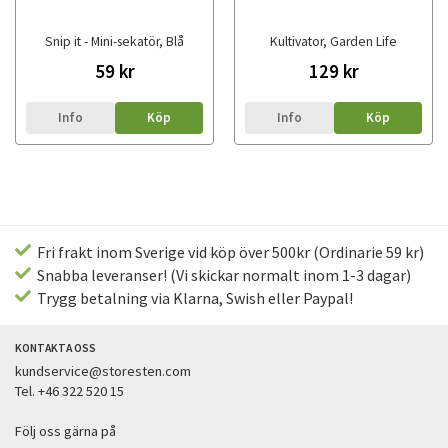
Snip it - Mini-sekatör, Blå
Kultivator, Garden Life
59 kr
129 kr
Info
Köp
Info
Köp
Fri frakt inom Sverige vid köp över 500kr (Ordinarie 59 kr)
Snabba leveranser! (Vi skickar normalt inom 1-3 dagar)
Trygg betalning via Klarna, Swish eller Paypal!
KONTAKTA OSS
kundservice@storesten.com
Tel. +46 322 520 15
Följ oss gärna på